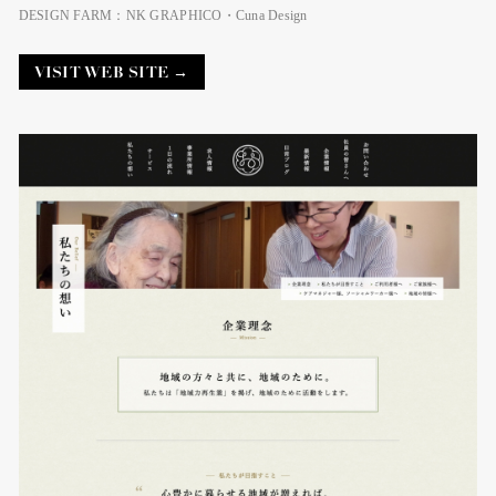
DESIGN FARM：NK GRAPHICO・Cuna Design
VISIT WEB SITE →